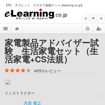
【PC、タブレット、スマホで資格ゲット elearning.co.jp】
小
中
大
家電製品アドバイザー試
験 生活家電セット（生
活家電+CS法規）
42件のレビュー
インストラクター
大岩 俊之