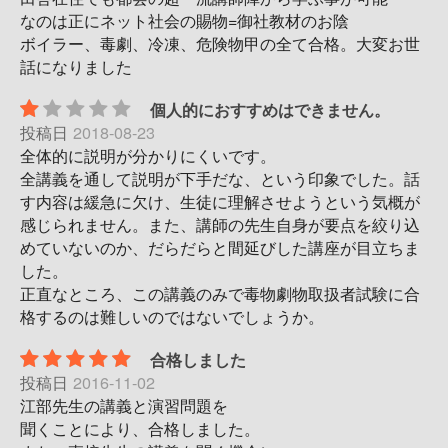
なのは正にネット社会の賜物=御社教材のお陰
ボイラー、毒劇、冷凍、危険物甲の全て合格。大変お世
話になりました
個人的におすすめはできません。
投稿日
2018-08-23
全体的に説明が分かりにくいです。
全講義を通して説明が下手だな、という印象でした。話
す内容は緩急に欠け、生徒に理解させようという気概が
感じられません。また、講師の先生自身が要点を絞り込
めていないのか、だらだらと間延びした講座が目立ちま
した。
正直なところ、この講義のみで毒物劇物取扱者試験に合
格するのは難しいのではないでしょうか。
合格しました
投稿日
2016-11-02
江部先生の講義と演習問題を
聞くことにより、合格しました。