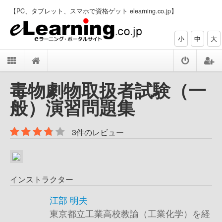
【PC、タブレット、スマホで資格ゲット elearning.co.jp】
小
中
大
毒物劇物取扱者試験（一
般）演習問題集
3件のレビュー
インストラクター
江部 明夫
東京都立工業高校教諭（工業化学）を経