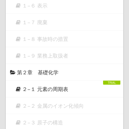
１−６ 表示
１−７ 廃棄
１−８ 事故時の措置
１−９ 業務上取扱者
第２章 基礎化学
２−１ 元素の周期表
２−２ 金属のイオン化傾向
２−３ 原子の構造