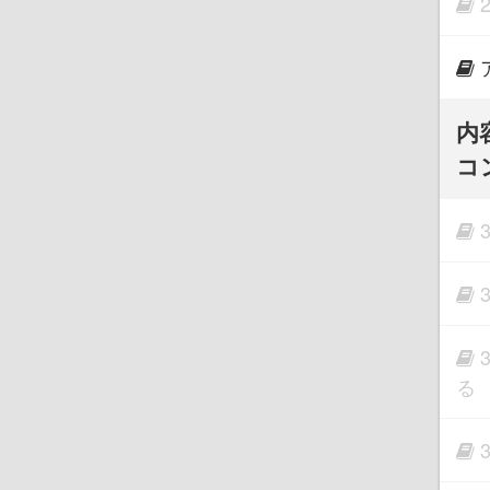
内
コ
る