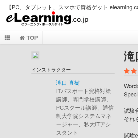
【PC、タブレット、スマホで資格ゲット elearning.co
TOP
滝
インストラクター
滝口 直樹
Wor
ITパスポート資格対策
Spe
講師、専門学校講師、
PCスクール講師、通信
試験
制大学院システムマネ
それ
ージャー、私大ITアシ
スタント
試験