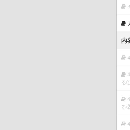
内
る
る