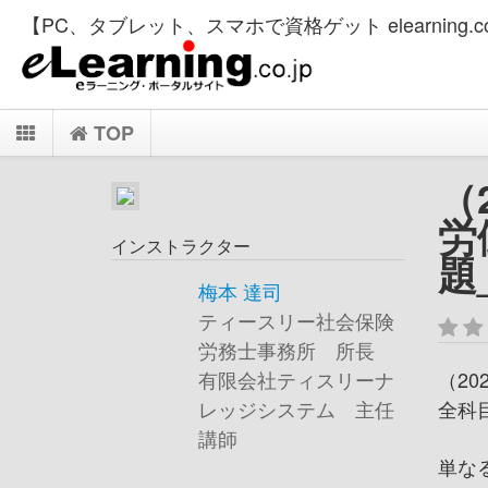
【PC、タブレット、スマホで資格ゲット elearning.co
TOP
（
労
インストラクター
題
梅本 達司
ティースリー社会保険
労務士事務所 所長
（2
有限会社ティスリーナ
全科
レッジシステム 主任
講師
単な