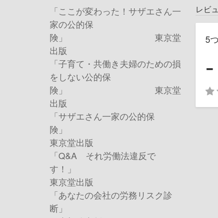
レビ
「ここが変わった！サザエさん一
家の公的保
険」 東京堂
5
出版
-
「子育て・共働き夫婦のための損
をしない公的保
険」 東京堂
出版
「サザエさん一家の公的保
険
東京堂出版
「
Q&A
それ労働法違反で
す！
東京堂出版
「あなたの会社の労務リスク診
断」