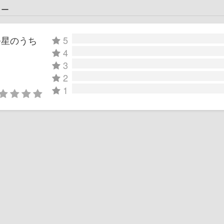
ュー
つ星のうち
5
4
3
2
1
」
」