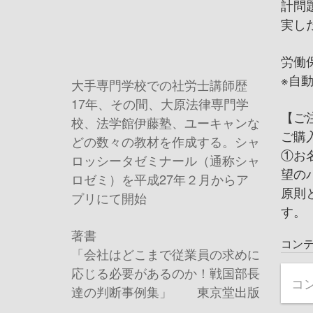
計問
実し
労働保
※自
大手専門学校での社労士講師歴
17
年、その間、大原法律専門学
【ご
校、法学館伊藤塾、ユーキャンな
ご購入
どの数々の教材を作成する。シャ
①お
ロッシータゼミナール（通称シャ
望の
ロゼミ）を平成
27
年２月からア
原則
プリにて開始
す。
著書
コン
「会社はどこまで従業員の求めに
応じる必要があるのか！戦国部長
コ
達の判断事例集」 東京堂出版