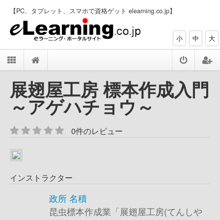
【PC、タブレット、スマホで資格ゲット elearning.co.jp】
小
中
大
展翅屋工房 標本作成入門
～アゲハチョウ～
0件のレビュー
インストラクター
政所 名積
昆虫標本作成業「展翅屋工房(てんしや