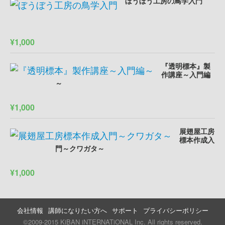
ぼうぼう工房の鳥学入門
¥1,000
『透明標本』製
作講座～入門編
～
¥1,000
展翅屋工房
標本作成入
門～クワガタ～
¥1,000
会社情報
講師になりたい方へ
サポート
プライバシーポリシー
©2009-2015 KiBAN iNTERNATiONAL Inc. All rights reserved.