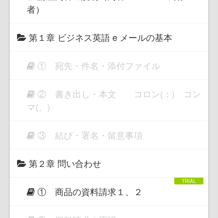
者）
第１章 ビジネス英語 e メールの基本
① 宛先・件名・添付ファイル
② 書き出し・本文 コロン(：) コン
マ(、)
③ 結び・署名・留意事項
第２章 問い合わせ
① 商品の資料請求１、２