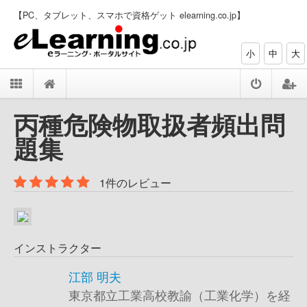
【PC、タブレット、スマホで資格ゲット elearning.co.jp】
小
中
大
丙種危険物取扱者頻出問
題集
1件のレビュー
インストラクター
江部 明夫
東京都立工業高校教諭（工業化学）を経