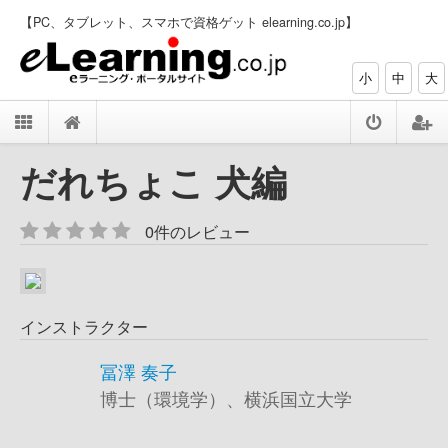
【PC、タブレット、スマホで資格ゲット elearning.co.jp】
小
中
大
だれちょこ 犬編
0件のレビュー
インストラクター
冨澤 奏子
博士（環境学）、横浜国立大学