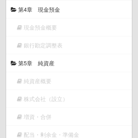
第4章 現金預金
現金預金概要
銀行勘定調整表
第5章 純資産
純資産概要
株式会社（設立）
増資・合併
配当・剰余金・準備金