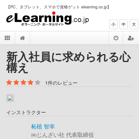
【PC、タブレット、スマホで資格ゲット elearning.co.jp】
小
中
大
新入社員に求められる心
構え
1件のレビュー
インストラクター
柘植 智幸
㈱じんざい社 代表取締役