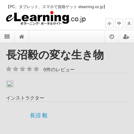
【PC、タブレット、スマホで資格ゲット elearning.co.jp】
小
中
大
長沼毅の変な生き物
0件のレビュー
インストラクター
長沼 毅