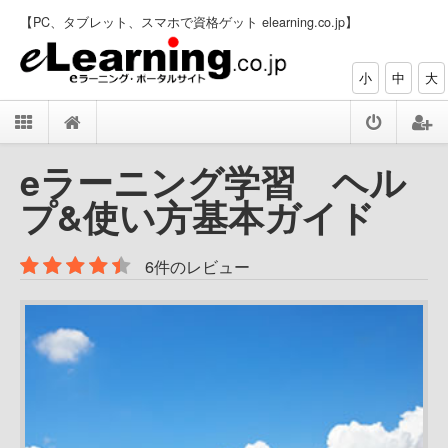
【PC、タブレット、スマホで資格ゲット elearning.co.jp】
小
中
大
eラーニング学習 ヘル
プ&使い方基本ガイド
6件のレビュー