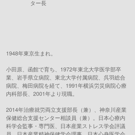
ター長
1948年東京生まれ。
小田原、函館で育ち、
1972
年東北大学医学部卒
業、岩手県立病院、東北大学付属病院、呉羽総合
病院、梅田病院を経て、
1991
年横浜労災病院心療
内科部長、
2001
年より現職。
2014
年治療就労両立支援部長（兼）、神奈川産業
保健総合支援センター相談員（兼）。日本心療内
科学会監事・専門医、日本産業ストレス学会評議
員、日本産業精神保健学会理事、日本心身医学会