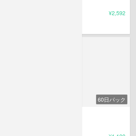
4.00
受講料
¥2,592
山本 英夫
経営コンサルタント
60日パック
真・報連相マネジメント講座
4.25
受講料
¥1,100