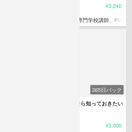
受講料
¥3,240
滝口 直樹
ITパスポート資格対策講師、専門学校講師、PCス
365日パック
【PowerPoint初級】社会人なら知っておきたい
PowerPointリテラシー
5.00
受講料
¥3,000