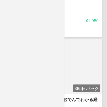
他士業のための会計初歩講座
-
受講料
¥1,080
冨田 建
公認会計士 不動産鑑定士
365日パック
「超・図解経営」入門講座 おでんでわかる経
営の基本