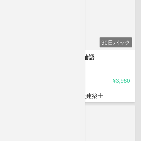
90日パック
仕事がどんどん進むビジネス論語
-
受講料
¥3,980
樫野 紀元
建築社会学者 工学博士 1級建築士