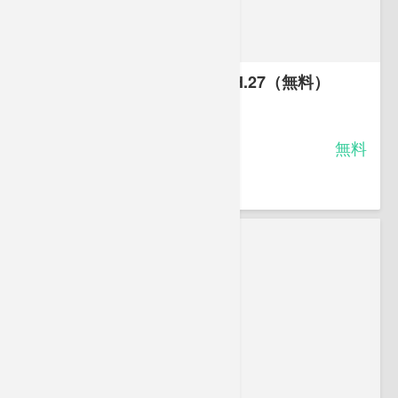
2級ボイラー技士 公表問題 H.27（無料）
-
受講料
無料
中村 おりお