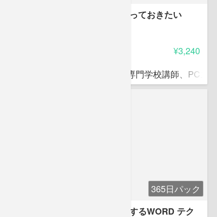
【WORD初級】社会人なら知っておきたい
WORD リテラシー
4.65
受講料
¥3,240
滝口 直樹
ITパスポート資格対策講師、専門学校講師、PCス
365日パック
【WORD中級】知らなきゃ損するWORD テク