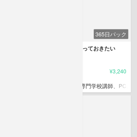
365日パック
【EXCEL初級】社会人なら知っておきたい
EXCELリテラシー
5.00
受講料
¥3,240
滝口 直樹
ITパスポート資格対策講師、専門学校講師、PCス