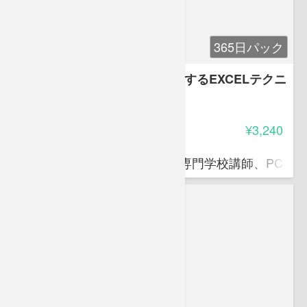
365日パック
【EXCEL中級】知らなきゃ損するEXCELテクニ
ック
5.00
受講料
¥3,240
滝口 直樹
ITパスポート資格対策講師、専門学校講師、PCス