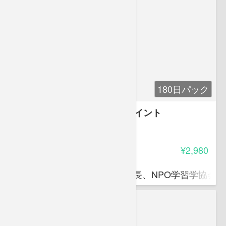
180日パック
ビジネスを成功に導く40のポイント
5.00
受講料
¥2,980
本間 正人
京都造形芸術大学教授・副学長、NPO学習学協会代