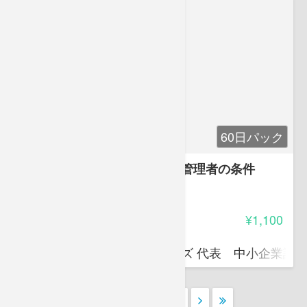
60日パック
現場を大きく変革する 新任管理者の条件
3.65
受講料
¥1,100
葉田 勉
ビジョナリーソリューションズ 代表 中小企業診
1
2
3