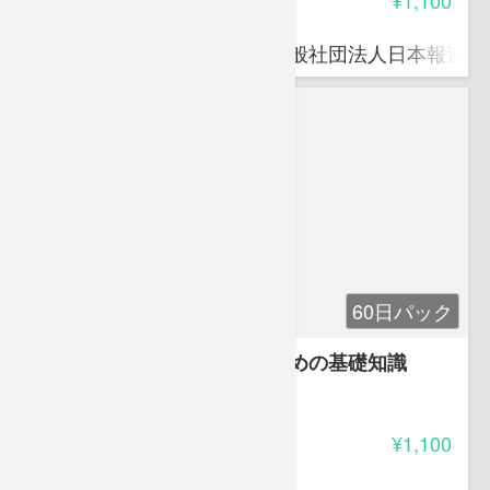
中冨 正好
組織開発コンサルタント／一般社団法人日本報連相
60日パック
職場からセクハラをなくすための基礎知識
4.65
受講料
¥1,100
大浦 綾子