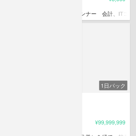
ドナルド 松山
独立系ファイナンシャルプランナー 会計、ITコ
1日パック
丙種危険物取扱者頻出問題集
5.00
受講料
¥99,999,999
江部 明夫