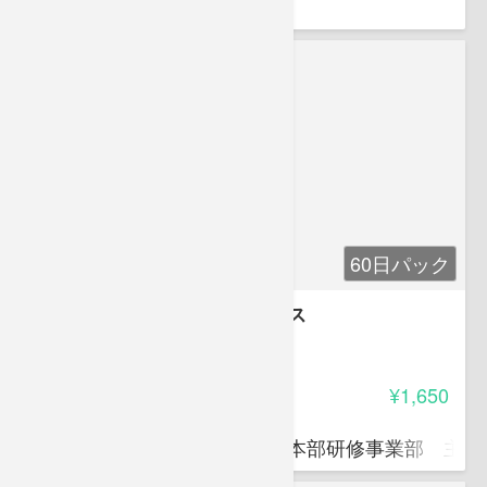
弁護士
60日パック
課長職マネジメント革新コース
4.15
受講料
¥1,650
芦刈 法明
㈱ＰＨＰ研究所経営理念研究本部研修事業部 主幹