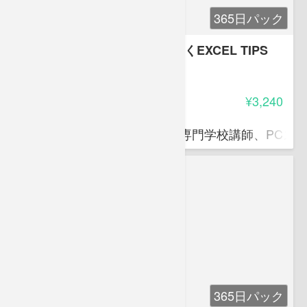
365日パック
【EXCEL上級】仕事で差がつくEXCEL TIPS
5.00
受講料
¥3,240
滝口 直樹
ITパスポート資格対策講師、専門学校講師、PCス
365日パック