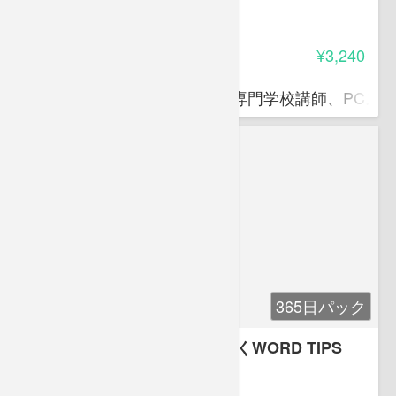
ニック
5.00
受講料
¥3,240
滝口 直樹
ITパスポート資格対策講師、専門学校講師、PCス
365日パック
【WORD上級】仕事で差がつくWORD TIPS
-