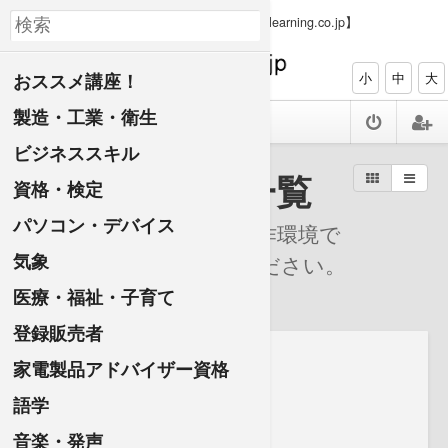
【PC、タブレット、スマホで資格ゲット elearning.co.jp】
おススメ講座！
小
中
大
製造・工業・衛生
ビジネススキル
すべての講座一覧
資格・検定
パソコン・デバイス
ご購入前に、お使いの動作環境で
気象
受講できるかお確かめください。
無料動画>>>
医療・福祉・子育て
登録販売者
家電製品アドバイザー資格
語学
音楽・発声