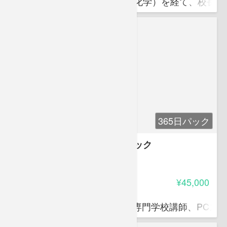
東京都立工業高校教諭（工業化学）を経て、校長と
365日パック
ビジネススキルアップ講座パック
4.15
受講料
¥45,000
滝口 直樹
ITパスポート資格対策講師、専門学校講師、PCス