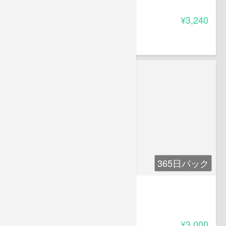
4.20
受講料
¥3,240
中村 おりお
365日パック
工事安全衛生講座
-
受講料
¥3,000