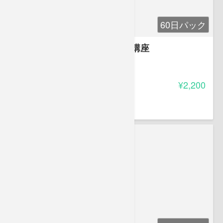
60日パック
管理職のためのハラスメント講座
4.00
受講料
¥2,200
水谷 英夫
弁護士（仙台弁護士会所属）