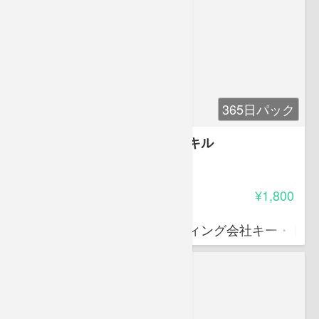
365日パック
ファシリテーション４つのスキル
4.15
受講料
¥1,800
金高 誠司
中小企業診断士、コンサルティング会社キー・トゥ