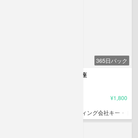
365日パック
プレゼンテーションスキル講座
3.80
受講料
¥1,800
金高 誠司
中小企業診断士、コンサルティング会社キー・トゥ