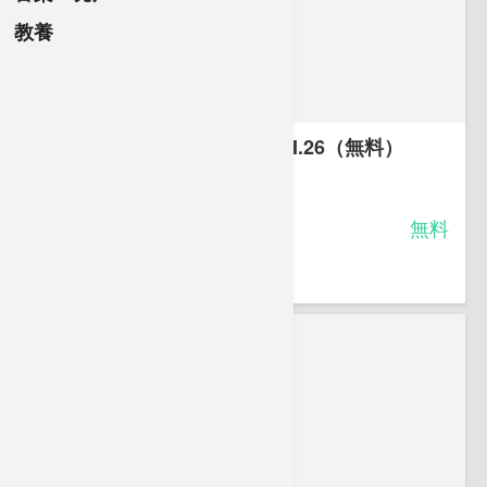
教養
2級ボイラー技士 公表問題 H.26（無料）
-
受講料
無料
中村 おりお