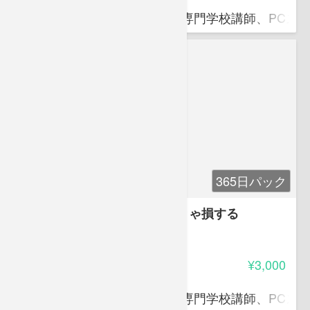
滝口 直樹
ITパスポート資格対策講師、専門学校講師、PCス
365日パック
【PowerPoint中級】知らなきゃ損する
PowerPointテクニック
4.50
受講料
¥3,000
滝口 直樹
ITパスポート資格対策講師、専門学校講師、PCス