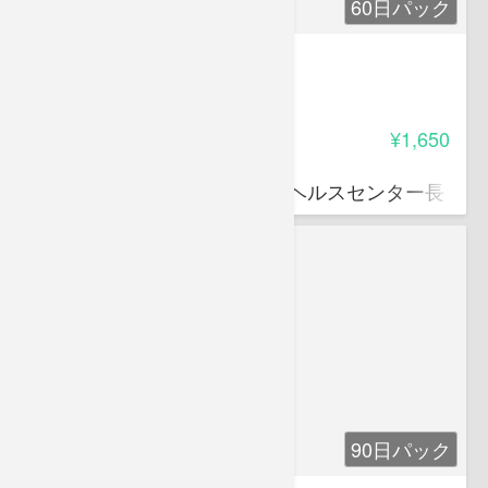
60日パック
職場のメンタルヘルス対策
3.75
受講料
¥1,650
山本 晴義
横浜労災病院勤労者メンタルヘルスセンター長
90日パック