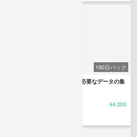
180日パック
エリアマーケティング時代に必要なデータの集
め方・使い方
4.75
受講料
¥4,000
矢野 新一