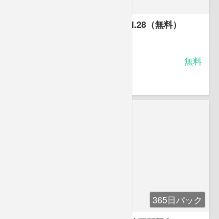
2級ボイラー技士 公表問題 H.28（無料）
-
受講料
無料
中村 おりお
365日パック