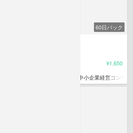
60日パック
経営道コース
5.00
受講料
¥1,650
松村 二郎
パナソニック株式会社客員 中小企業経営コンサル