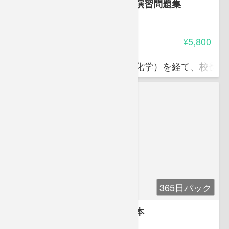
毒物劇物取扱者試験（一般）演習問題集
3.65
受講料
¥5,800
江部 明夫
東京都立工業高校教諭（工業化学）を経て、校長と
365日パック
雇い入れ教育 安全衛生の基本