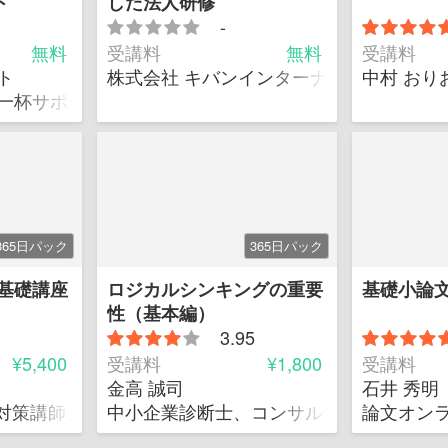
ド
した法人研修
-
無料
受講料
無料
受講料
ート
株式会社 キバンインターナショナル
中村 おり
一杯サポートします！
365日パック
365日パック
基礎講座
ロジカルシンキングの重要
基礎小論
性（基本編）
3.95
¥5,400
受講料
¥1,800
受講料
金高 誠司
石井 秀明
格対策講師、専門学校講師、PCスクール講師、通信制大
中小企業診断士、コンサルティング会社
論文オン