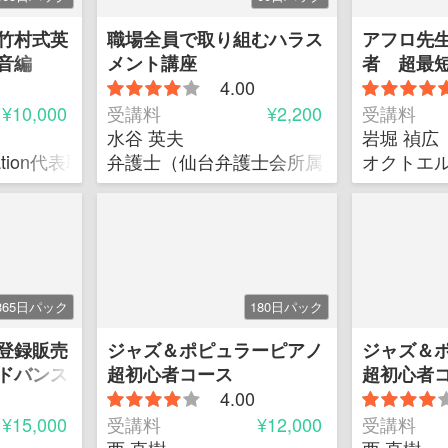
竹村式英
職場全員で取り組むハラス
アフロ先
音編
メント講座
者 超最短
4.00
和版
¥10,000
受講料
¥2,200
受講料
水谷 英夫
岩堀 禎広
ucation代表取締役
弁護士（仙台弁護士会所属）
オクトエル
365日パック
180日パック
登録販売
ジャズ＆ポピュラーピアノ
ジャズ＆
ドバンス
超初心者コース
超初心者
4.00
¥15,000
受講料
¥12,000
受講料