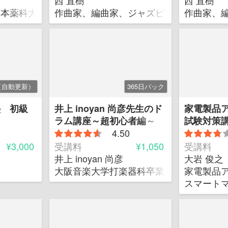
西 直樹
西 直樹
日本薬科大学 客員教授
作曲家、編曲家、ジャズピアニスト、ス
作曲家、
（自動更新）
365日パック
塾 初級
井上 inoyan 尚彦先生のド
家電製品
ラム講座～超初心者編～
試験対策講
4.50
¥3,000
受講料
¥1,050
受講料
井上 inoyan 尚彦
大岩 俊之
大阪音楽大学打楽器科卒業 音楽学士
家電製品
スマート