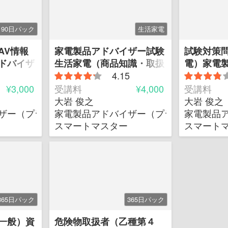
90日パック
生活家電
AV情報
家電製品アドバイザー試験
試験対策
ドバイザ
生活家電（商品知識・取扱
電）家電
のみ）
4.15
¥3,000
受講料
¥4,000
受講料
大岩 俊之
大岩 俊之
ザー（プラチナグレード）
家電製品アドバイザー（プラチナグレー
家電製品
スマートマスター
スマート
365日パック
365日パック
一般）資
危険物取扱者（乙種第４