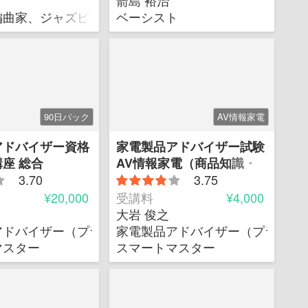
箭島 裕治
タジオミュージシャン
編曲家、ジャズピアニスト、スタジオミュージシャン
ベーシスト
90日パック
AV情報家電
アドバイザー資格
家電製品アドバイザー試験
座 総合
AV情報家電（商品知識・
3.70
取扱のみ）
3.75
¥20,000
受講料
¥4,000
大岩 俊之
アドバイザー（プラチナグレード）
家電製品アドバイザー（プラチナ
マスター
スマートマスター