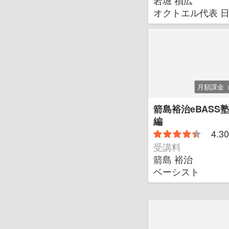
岩堀 禎広
オクトエル代表 
月額課金
箭島裕治eBASS
編
4.30
受講料
箭島 裕治
ベーシスト