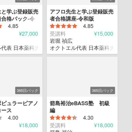
生と学ぶ登録販売
アフロ先生と学ぶ登録販売
合格パック-令
者合格講座-令和版
4.85
4.85
¥27,000
受講料
¥15,000
岩堀 禎広
代表 日本薬科大学 客員教授
オクトエル代表 日本薬科大学 客
365日パック
365日パック
ポピュラーピアノ
箭島裕治eBASS塾 初級
コース
編
4.00
4.30
¥18,000
受講料
¥18,000