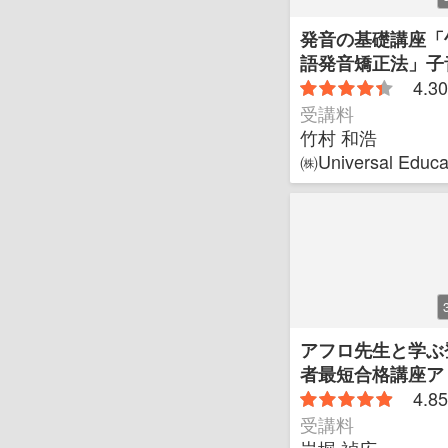
発音の基礎講座「
語発音矯正法」子
4.30
受講料
竹村 和浩
㈱Universal Ed
アフロ先生と学ぶ
者最短合格講座ア
4.85
受講料