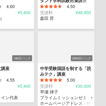
タント学科試験対策講座
4.60
4.50
¥5,400
受講料
¥48,000
お
森田 昇
180日パック
2000日パック
文講座
中学受験国語を制する「読
みテク」講座
4.55
5.00
¥5,400
受講料
¥30,000
早瀬 律子
学院システムマネージャー、私大ITアシスタント
キー・トゥーサクセス経営
ライン代表
プライムミッションゼミ 代表
ホームページアドレス：http://e-ritsu