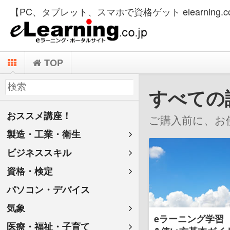
【PC、タブレット、スマホで資格ゲット elearning.co
TOP
すべての
おススメ講座！
ご購入前に、お
製造・工業・衛生
ビジネススキル
資格・検定
パソコン・デバイス
気象
eラーニング学習
医療・福祉・子育て