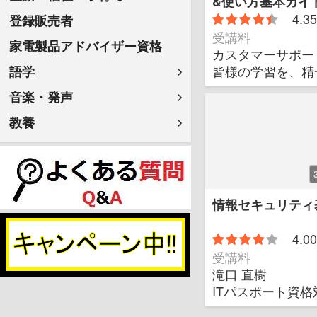
&使い方基本ガイ
4.35
登録販売者
受講料
家電製品アドバイザー資格
カスタマーサポ
皆様の学習を、精
語学
音楽・発声
教養
情報セキュリティ
4.00
受講料
滝口 直樹
ITパスポート資