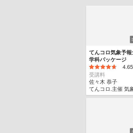
てんコロ気象予報
学科パッケージ
4.65
受講料
佐々木 恭子
てんコロ.主催 気