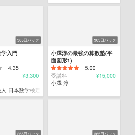
365日パック
365日パック
数学入門
小澤淳の最強の算数塾(平
面図形1)
4.35
5.00
¥3,300
受講料
¥15,000
小澤 淳
人 日本数学検定協会 企画開発部チーフ
365日パック
365日パック